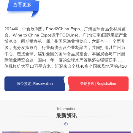
查看更多
2024年，中食展®携手Food2China Expo、广州国际食品食材展览
会、Wine to China Expo(源于TOEwine)、广州(江南)国际果蔬产业
博览会，同期举办第十届广州国际渔业博览会，六展合一、全面升
级，充分发挥政府、行业商协会及企业凝聚力，共同打造以广州为
中心、链接全球、辐射全国的国际食品展览会。本届展会与广州国
际渔业博览会这一国内一年一度的全球水产贸易盛会强强联手，整
体规模扩大至10万平方米，汇聚来自全球40多个国家及地区的超20
00家优质品牌企业参展，预计吸引10万名专业观众到场，全方位提
升展商的参展效益和品牌推广效率。展会与权威机构强强联手，以
展位预定
|
Reservation
登记参观
|
Registration
最大化资源整合的方式，充分发挥中央事业单位(商业发展中心)、广
州市贸促会等各省市地方政府机构的影响力，广州江南果蔬批发市
场和广东省进口食品协会、广东省水产流通与加工协会、广东省食
品流通协会、广东省连锁经营协会等协会的行业资源，以及新加坡
Information
星域展览集团、广州环球搏毅展览公司的专业展览经验。 商业发展
最新资讯
中心—国务院国资委主管的国家正局级中央事业单位，拥有中食展
商标品牌，聚合了庞大的食品饮料行业协会资源。由中心主办的“中
国国际食品和饮料展览会”，简称“中食展”，历经20余年发展，已成