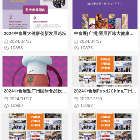
为具有全球影响力的食品贸易盛会，也是食品行业全品类、高质
量、新产品发布与交易的首选平台，更是缔造企业品牌形象、捕捉
业内前沿动向、构建深度人脉资源的年度盛会。 广州市贸促会&广
州国际商会—具有覆盖全国的贸促机构资源和强大的社会影响力。
自2012年起主办的广州国际食品食材展览会累积吸引来自数十个国
2024中食展大健康创新发展论坛
中食展(广州)暨展百味大健康食品展
家的展团展商，被誉为华南地区国际化程度最高的食品食材展览
会，是国内外食品食材融汇交流、贸易对接的一流平台。 广东省进
2024/04/17
2024/04/17
口食品协会—中国第一个省级进口食品协会，会员涵盖进口食品行
10888
10835
业生产商、进口商、代理商、经销商、企业家及行业专家。协会发
挥联系国内外政府、商务机构、行业资源优势，为展会带来世界各
地食品饮料及酒类的最新产品和前沿资讯。 星域世展展览（广州）
有限公司—作为新加坡最大展览公司星域国际展览集团的中国合资
公司，拥有近二十年国内外办展经验，结合星域展览全球商业网
络，将为展会带来更丰富国际资源和专业展览组织体验。 广州江楠
2024中食展暨广州国际食品饮料及食品食材展
2024中食展Food2China广州进口食品饮料展
农业(集团)发展有限公司—中国农产品流通领域最具实力的品牌企
2024/01/17
2023/12/10
业，具有覆盖全球果蔬资源和强大的社会影响力，拥有全国乃至东
10998
11092
南亚果菜销量最大的批发市场——广州江南果菜批发市场，是中国
果蔬行业的风向标。 广州环球搏毅展览有限公司—承办9届广州国际
渔业博览会，是全球渔业企业、水产品加工企业、贸易商开拓市场
的最佳平台。