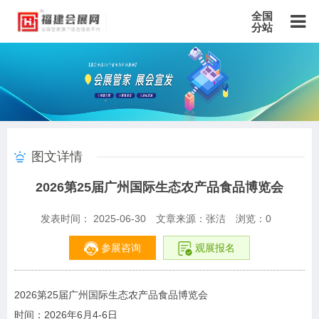
全国
分站
主站
北京站
上海站
广东站
重庆站
天津站
江苏站
浙江站
安徽站
福建站
山东站
山西站
河南站
河北站
黑龙江站
湖北站
湖南站
云南站
宁夏站
青海站
贵州站
辽宁站
吉林站
甘肃站
江西站
陕西站
广西站
海南站
西藏站
图文详情
新疆站
四川站
内蒙古站
香港站
澳门站
台湾站
2026第25届广州国际生态农产品食品博览会
发表时间： 2025-06-30
文章来源：张洁
浏览：
0
参展咨询
观展报名
2026第25届广州国际生态农产品食品博览会
时间：2026年6月4-6日