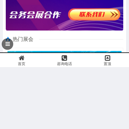
热门展会
首页
咨询电话
置顶
1
第二十八届中国国际高新技术成果交易会|智储未来 电联高交
2
2027第二届西藏·林芝工程建设博览会
3
2026西部（成都）生命文化与生态殡葬产业展览会