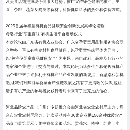
及美食店铺把握现今健康大趋势，推广宣传绿色健康的粮油、主
食、杂粮、蔬菜及肉类等食材，科普健康科学的烹饪和饮食方式。
2025首届孕婴童有机食品健康安全创新发展高峰论坛暨
母婴行业“萌宝百味”有机生活平台启动仪式
本次论坛由广东省有机农业协会、广东省孕婴童用品和服务协会联
合举办，重点有机食材和食品健康，以孕婴童特殊群体为导向，
以“关注孕婴童食品健康安全” 为主题，来自政府、高校及各行业的
专家和企业进行了交流与探讨。本次论坛为诸多生产和销售有机产
品企业带来了许多利于有机产品产业发展的新观点、新思路和新机
遇,让我们对赋能孕婴童全产业链发展之路有了更清晰的认识,也让
诸多有机产业的参与者及践行者对未来有了更充足的信心。
河北品牌农产品（广州）专题推介会由河北省农业农村厅主办，邢
台市农业农村局承办。此次活动共有36家企业携150余种优质农产
品参与展览展示，集中宣传金银花水、贡菊水、核桃、红枣、小